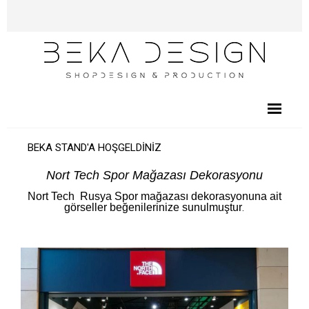
BEKA STAND'A HOŞGELDİNİZ
Nort Tech Spor Mağazası Dekorasyonu
Nort Tech Rusya Spor mağazası dekorasyonuna ait
görseller
beğenilerinize sunulmuştur
.