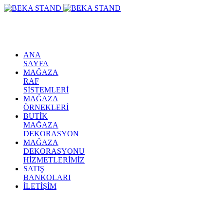
ANA
SAYFA
MAĞAZA
RAF
SİSTEMLERİ
MAĞAZA
ÖRNEKLERİ
BUTİK
MAĞAZA
DEKORASYON
MAĞAZA
DEKORASYONU
HİZMETLERİMİZ
SATIŞ
BANKOLARI
İLETİŞİM